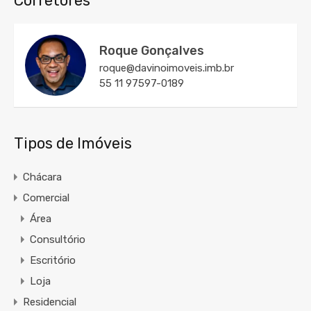
Corretores
Roque Gonçalves
roque@davinoimoveis.imb.br
55 11 97597-0189
Tipos de Imóveis
Chácara
Comercial
Área
Consultório
Escritório
Loja
Residencial